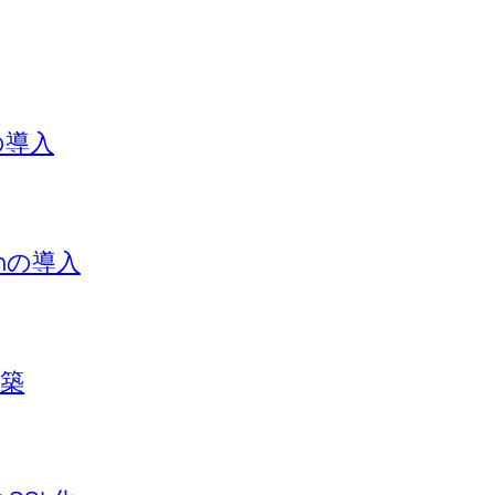
sの導入
minの導入
構築