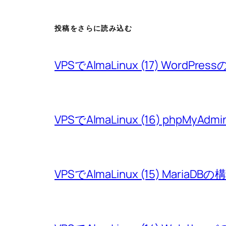
投稿をさらに読み込む
VPSでAlmaLinux (17) WordPres
VPSでAlmaLinux (16) phpMyAd
VPSでAlmaLinux (15) MariaDBの