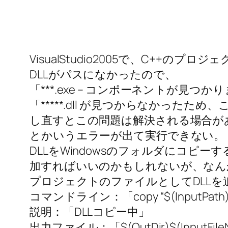
VisualStudio2005で、C++のプロ
DLLがパスになかったので、
「***.exe – コンポーネントが見
「*****.dll が見つからなかっ
し直すとこの問題は解決される場合が
とかいうエラーが出て実行できない。
DLLをWindowsのフォルダにコピ
加すればいいのかもしれないが、なん
プロジェクトのファイルとしてDLLを
コマンドライン：「copy “$(InputPath)” 
説明：「DLLコピー中」
出力ファイル：「$(OutDir)$(InputFile