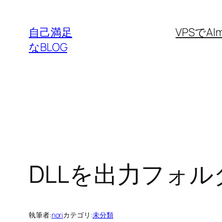
内
容
自己満足
VPSでAlm
を
なBLOG
ス
キ
ッ
プ
DLLを出力フォ
執筆者:
nori
カテゴリ:
未分類