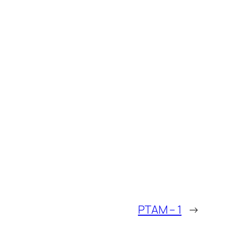
PTAM – 1
→