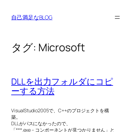
内
容
自己満足なBLOG
を
ス
キ
ッ
タグ:
Microsoft
プ
DLLを出力フォルダにコピ
ーする方法
VisualStudio2005で、C++のプロジェクトを構
築。
DLLがパスになかったので、
「***.exe – コンポーネントが見つかりません」と