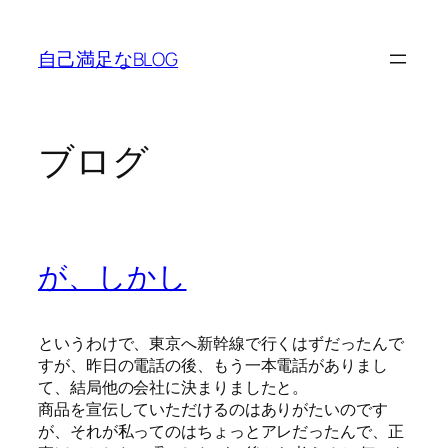
内
容
自己満足なBLOG
を
ス
キ
ッ
ブログ
プ
が、しかし
というわけで、東京へ新幹線で行くはずだったんで
すが、昨日の電話の後、もう一本電話がありまし
て、結局他の会社に決まりましたと。
商品を宣伝していただけるのはありがたいのです
が、それが私ってのはちょっとアレだったんで、正