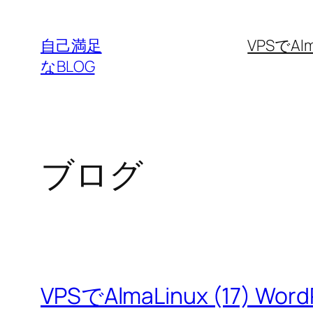
内
容
自己満足
VPSでAlm
を
なBLOG
ス
キ
ッ
プ
ブログ
VPSでAlmaLinux (17) Wo