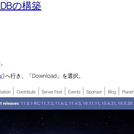
riaDBの構築
ー。
g/
)へ行き、「Download」を選択。