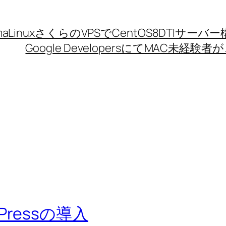
aLinux
さくらのVPSでCentOS8
DTIサーバー
Google Developersにて
MAC未経験者が、
rdPressの導入