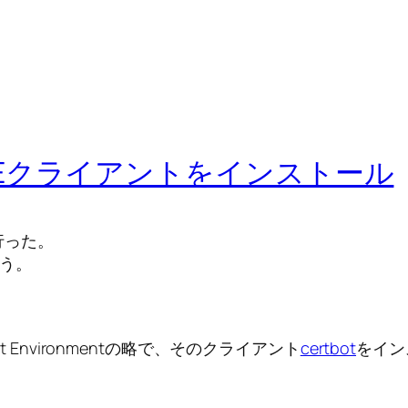
) ACMEクライアントをインストール
行った。
行う。
ement Environmentの略で、そのクライアント
certbot
をイン