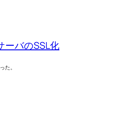
WebサーバのSSL化
行った。