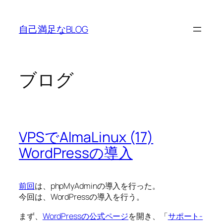
内
容
自己満足なBLOG
を
ス
キ
ッ
ブログ
プ
VPSでAlmaLinux (17)
WordPressの導入
前回
は、phpMyAdminの導入を行った。
今回は、WordPressの導入を行う。
まず、
WordPressの公式ページ
を開き、「
サポート-