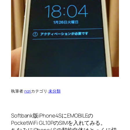
執筆者:
nori
カテゴリ:
未分類
Softbank版iPhone4SにEMOBILEの
PocketWiFi GL10PのSIMを入れてみる。