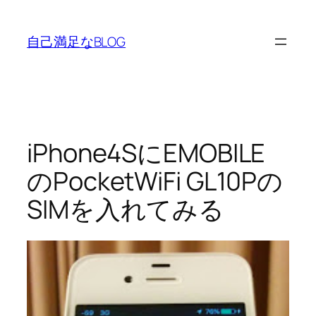
内
容
自己満足なBLOG
を
ス
キ
ッ
プ
iPhone4SにEMOBILE
のPocketWiFi GL10Pの
SIMを入れてみる