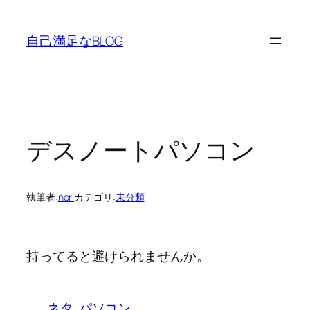
内
容
自己満足なBLOG
を
ス
キ
ッ
プ
デスノートパソコン
執筆者:
nori
カテゴリ:
未分類
持ってると避けられませんか。
ネタ
パソコン