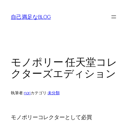
内
容
自己満足なBLOG
を
ス
キ
ッ
プ
モノポリー 任天堂コレ
クターズエディション
執筆者:
nori
カテゴリ:
未分類
モノポリーコレクターとして必買