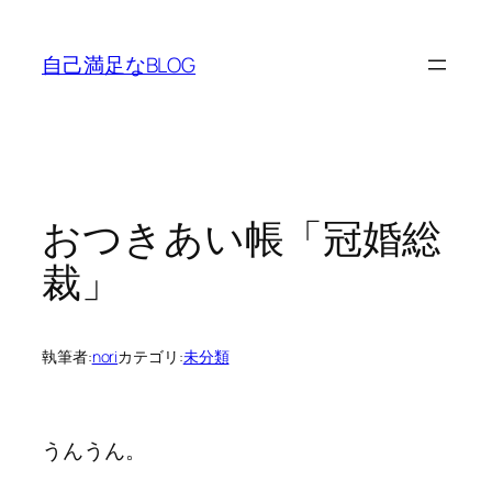
内
容
自己満足なBLOG
を
ス
キ
ッ
プ
おつきあい帳「冠婚総
裁」
執筆者:
nori
カテゴリ:
未分類
うんうん。