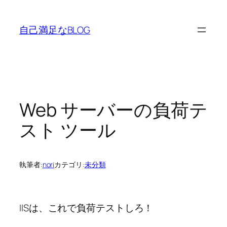
内
容
自己満足なBLOG
を
ス
キ
ッ
プ
Web サーバーの負荷テ
スト ツール
執筆者:
nori
カテゴリ:
未分類
IISは、これで負荷テストしろ！