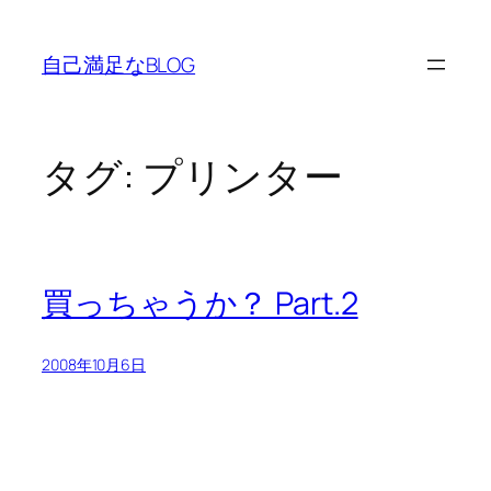
内
容
自己満足なBLOG
を
ス
キ
ッ
タグ:
プリンター
プ
買っちゃうか？ Part.2
2008年10月6日