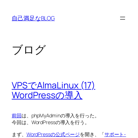
内
容
自己満足なBLOG
を
ス
キ
ッ
ブログ
プ
VPSでAlmaLinux (17)
WordPressの導入
前回
は、phpMyAdminの導入を行った。
今回は、WordPressの導入を行う。
まず、
WordPressの公式ページ
を開き、「
サポート-