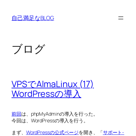
内
容
自己満足なBLOG
を
ス
キ
ッ
ブログ
プ
VPSでAlmaLinux (17)
WordPressの導入
前回
は、phpMyAdminの導入を行った。
今回は、WordPressの導入を行う。
まず、
WordPressの公式ページ
を開き、「
サポート-