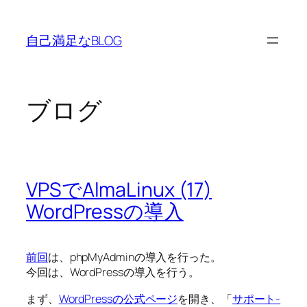
内
容
自己満足なBLOG
を
ス
キ
ッ
ブログ
プ
VPSでAlmaLinux (17)
WordPressの導入
前回
は、phpMyAdminの導入を行った。
今回は、WordPressの導入を行う。
まず、
WordPressの公式ページ
を開き、「
サポート-