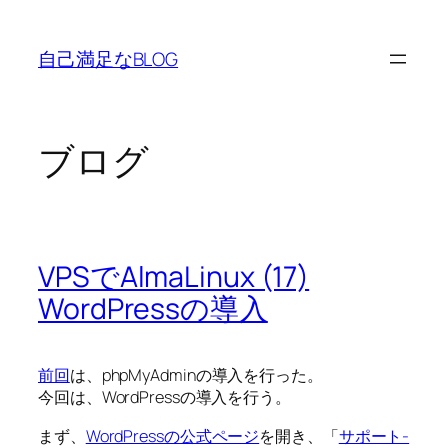
内
容
自己満足なBLOG
を
ス
キ
ッ
ブログ
プ
VPSでAlmaLinux (17)
WordPressの導入
前回
は、phpMyAdminの導入を行った。
今回は、WordPressの導入を行う。
まず、
WordPressの公式ページ
を開き、「
サポート-