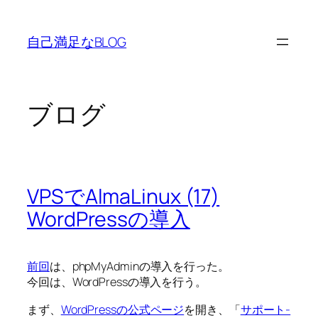
内
容
自己満足なBLOG
を
ス
キ
ッ
ブログ
プ
VPSでAlmaLinux (17)
WordPressの導入
前回
は、phpMyAdminの導入を行った。
今回は、WordPressの導入を行う。
まず、
WordPressの公式ページ
を開き、「
サポート-