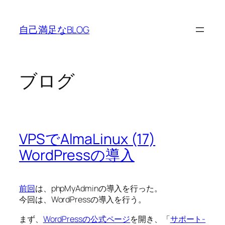
内
容
自己満足なBLOG
を
ス
キ
ッ
ブログ
プ
VPSでAlmaLinux (17)
WordPressの導入
前回
は、phpMyAdminの導入を行った。
今回は、WordPressの導入を行う。
まず、
WordPressの公式ページ
を開き、「
サポート-