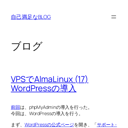
内
容
自己満足なBLOG
を
ス
キ
ッ
ブログ
プ
VPSでAlmaLinux (17)
WordPressの導入
前回
は、phpMyAdminの導入を行った。
今回は、WordPressの導入を行う。
まず、
WordPressの公式ページ
を開き、「
サポート-