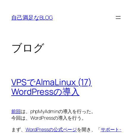
内
容
自己満足なBLOG
を
ス
キ
ッ
ブログ
プ
VPSでAlmaLinux (17)
WordPressの導入
前回
は、phpMyAdminの導入を行った。
今回は、WordPressの導入を行う。
まず、
WordPressの公式ページ
を開き、「
サポート-