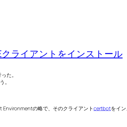
) ACMEクライアントをインストール
行った。
行う。
ement Environmentの略で、そのクライアント
certbot
をイン