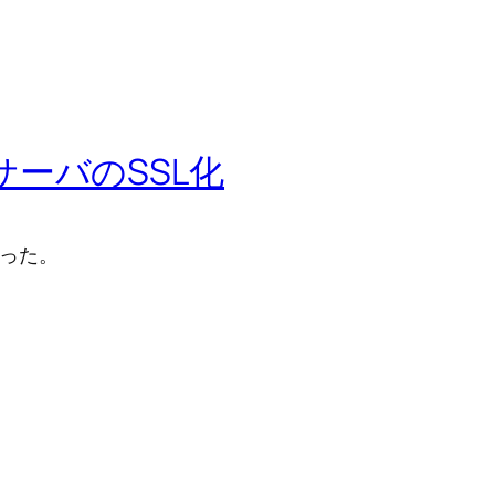
WebサーバのSSL化
行った。