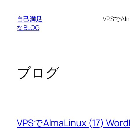
内
容
自己満足
VPSでAlm
を
なBLOG
ス
キ
ッ
プ
ブログ
VPSでAlmaLinux (17) Wo