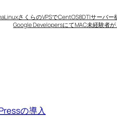
aLinux
さくらのVPSでCentOS8
DTIサーバー
Google Developersにて
MAC未経験者が、
rdPressの導入