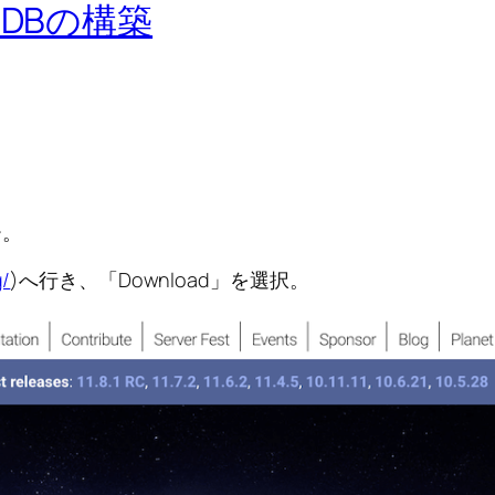
riaDBの構築
ー。
g/
)へ行き、「Download」を選択。